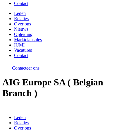
Contact
Leden
Relaties
Over ons
Nieuws
Opleiding
Marktclausules
IUMI
Vacatures
Contact
Contacteer ons
AIG Europe SA ( Belgian
Branch )
Leden
Relaties
Over ons